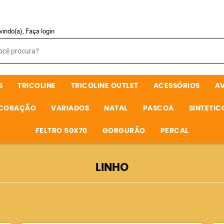
vindo(a),
Faça login
S
TRICOLINE
TRICOLINE OUTLET
ACESSÓRIOS
A
ECORAÇÃO
VARIADOS
NATAL
PASCOA
SINTETIC
FELTRO 50X70
GORGURÃO
PERCAL
LINHO