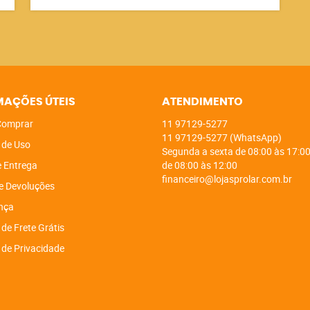
MAÇÕES ÚTEIS
ATENDIMENTO
omprar
11
97129-5277
11
97129-5277
(WhatsApp)
 de Uso
Segunda a sexta de 08:00 às 17:00
e Entrega
de 08:00 às 12:00
financeiro@lojasprolar.com.br
e Devoluções
nça
 de Frete Grátis
a de Privacidade