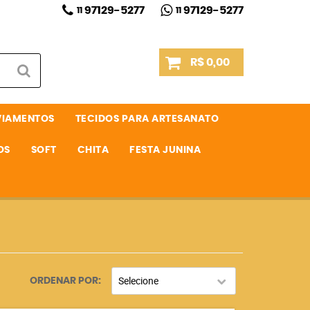
97129-5277
97129-5277
11
11
R$ 0,00
VIAMENTOS
TECIDOS PARA ARTESANATO
OS
SOFT
CHITA
FESTA JUNINA
Selecione
ORDENAR POR