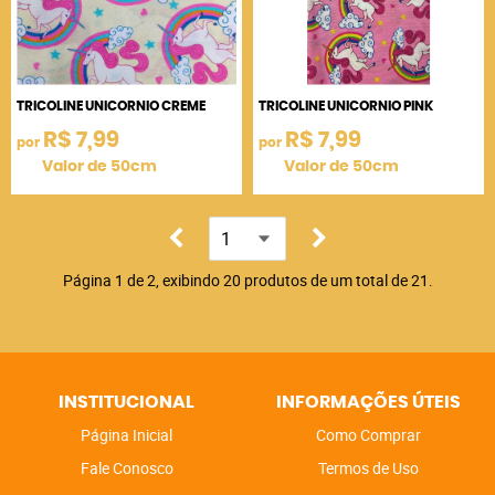
TRICOLINE UNICORNIO CREME
TRICOLINE UNICORNIO PINK
R$ 7,99
R$ 7,99
por
por
Valor de 50cm
Valor de 50cm
Página 1 de 2, exibindo 20 produtos de um total de 21.
INSTITUCIONAL
INFORMAÇÕES ÚTEIS
Página Inicial
Como Comprar
Fale Conosco
Termos de Uso