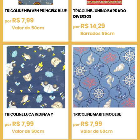
TRICOLINE HEAVEN PRINCESS BLUE
TRICOLINE JUNINO BARRADO
DIVERSOS
R$ 7,99
por
R$ 14,29
por
Valor de 50cm
Barrados 55cm
TRICOLINE LUCA INDINAVY
TRICOLINE MARITIMO BLUE
R$ 7,99
R$ 7,99
por
por
Valor de 50cm
Valor de 50cm