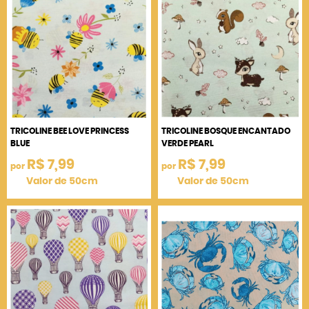
TRICOLINE BEE LOVE PRINCESS
TRICOLINE BOSQUE ENCANTADO
BLUE
VERDE PEARL
R$ 7,99
R$ 7,99
por
por
Valor de 50cm
Valor de 50cm