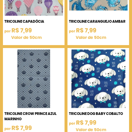
TRICOLINE CAPADÓCIA
TRICOLINE CARANGUEJO AMBAR
R$ 7,99
R$ 7,99
por
por
Valor de 50cm
Valor de 50cm
TRICOLINE CROW PRINCE AZUL
TRICOLINE DOG BABY COBALTO
MARINHO
R$ 7,99
por
R$ 7,99
por
Valor de 50cm