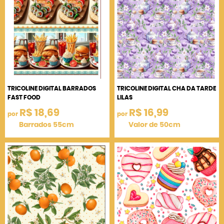
TRICOLINE DIGITAL BARRADOS
TRICOLINE DIGITAL CHA DA TARDE
FAST FOOD
LILAS
R$ 18,69
R$ 16,99
por
por
Barrados 55cm
Valor de 50cm