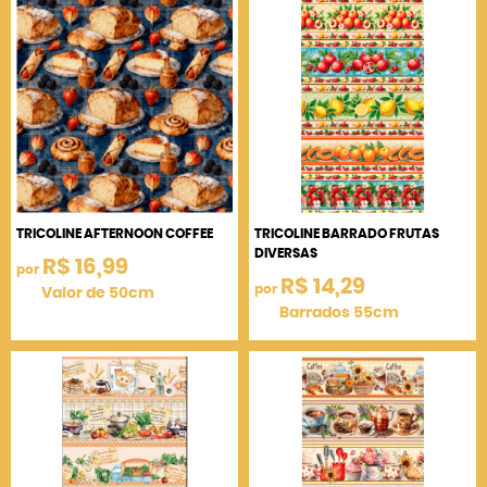
TRICOLINE AFTERNOON COFFEE
TRICOLINE BARRADO FRUTAS
DIVERSAS
R$ 16,99
por
R$ 14,29
por
Valor de 50cm
Barrados 55cm