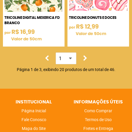
TRICOLINE DIGITAL MEXERICA FD
TRICOLINE DONUTS E DOCES
BRANCO
R$ 12,99
por
R$ 16,99
por
Valor de 50cm
Valor de 50cm
Página 1 de 3, exibindo 20 produtos de um total de 46.
INSTITUCIONAL
INFORMAÇÕES ÚTEIS
Página Inicial
Como Comprar
Fale Conosco
Termos de Uso
Mapa do Site
Fretes e Entrega