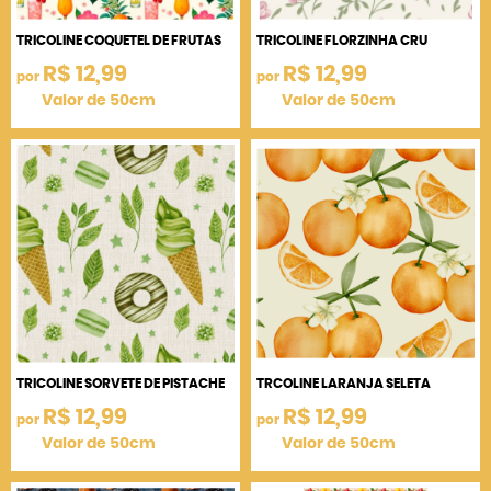
TRICOLINE COQUETEL DE FRUTAS
TRICOLINE FLORZINHA CRU
R$ 12,99
R$ 12,99
por
por
Valor de 50cm
Valor de 50cm
TRICOLINE SORVETE DE PISTACHE
TRCOLINE LARANJA SELETA
R$ 12,99
R$ 12,99
por
por
Valor de 50cm
Valor de 50cm