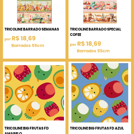
TRICOLINE BARRADO SEMANAS
TRICOLINE BARRADO SPECIAL
COFEE
R$ 18,69
por
R$ 18,69
por
Barrados 55cm
Barrados 55cm
TRICOLINE BIG FRUTAS FD
TRICOLINE BIG FRUTAS FD AZUL
AMARELO