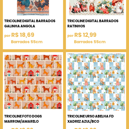
TRICOLINE DIGITAL BARRADOS
TRICOLINE DIGITAL BARRADOS
GALINHA ANGOLA
RATINHOS
R$ 18,69
R$ 12,99
por
por
Barrados 55cm
Barrados 55cm
TRICOLINE FOTO DOGS
TRICOLINE URSO ABELHA FD
MARROM/AMARELO
XADREZ AZUL/BCO