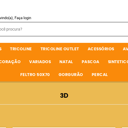
vindo(a),
Faça login
S
TRICOLINE
TRICOLINE OUTLET
ACESSÓRIOS
A
ECORAÇÃO
VARIADOS
NATAL
PASCOA
SINTETIC
FELTRO 50X70
GORGURÃO
PERCAL
3D