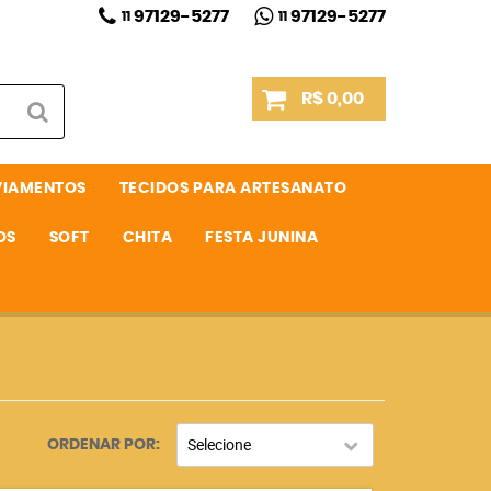
97129-5277
97129-5277
11
11
R$ 0,00
VIAMENTOS
TECIDOS PARA ARTESANATO
OS
SOFT
CHITA
FESTA JUNINA
Selecione
ORDENAR POR