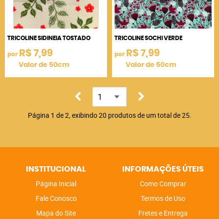
TRICOLINE SIDINEIA TOSTADO
TRICOLINE SOCHI VERDE
R$ 7,99
R$ 7,99
por
por
Valor de 50cm
Valor de 50cm
Página 1 de 2, exibindo 20 produtos de um total de 25.
INSTITUCIONAL
INFORMAÇÕES ÚTEIS
Página Inicial
Como Comprar
Fale Conosco
Termos de Uso
Mapa do Site
Fretes e Entrega