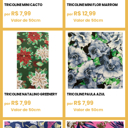
TRICOLINE MINI CACTO
TRICOLINE MINI FLOR MARROM
R$ 7,99
R$ 12,99
por
por
Valor de 50cm
Valor de 50cm
TRICOLINE NATALINO GREENERY
TRICOLINE PAULA AZUL
R$ 7,99
R$ 7,99
por
por
Valor de 50cm
Valor de 50cm