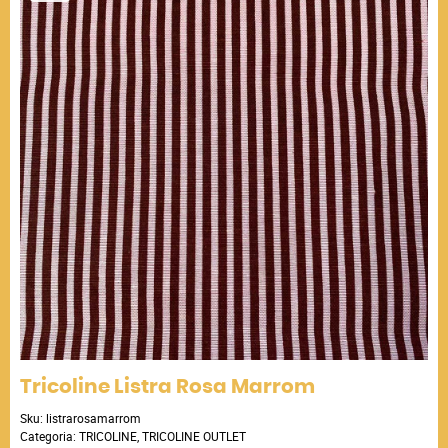
Tricoline Listra Rosa Marrom
Sku:
listrarosamarrom
Categoria:
TRICOLINE
,
TRICOLINE OUTLET