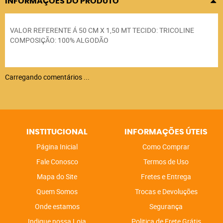
INFORMAÇÕES DO PRODUTO
VALOR REFERENTE Á 50 CM X 1,50 MT TECIDO: TRICOLINE
COMPOSIÇÃO: 100% ALGODÃO
Carregando comentários ...
INSTITUCIONAL
INFORMAÇÕES ÚTEIS
Página Inicial
Como Comprar
Fale Conosco
Termos de Uso
Mapa do Site
Fretes e Entrega
Quem Somos
Trocas e Devoluções
Onde estamos
Segurança
Indique nossa Loja
Politica de Frete Grátis