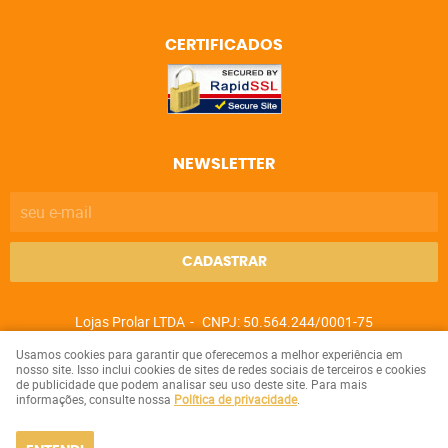
CERTIFICADOS
NEWSLETTER
CADASTRAR
Lojas Prolar LTDA
CNPJ: 50.564.244/0001-75
Usamos cookies para garantir que oferecemos a melhor experiência em
nosso site. Isso inclui cookies de sites de redes sociais de terceiros e cookies
de publicidade que podem analisar seu uso deste site. Para mais
LOJA VIRTUAL CRIADA POR
informações, consulte nossa
Política de privacidade
.