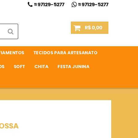
97129-5277
97129-5277
11
11
R$ 0,00
VIAMENTOS
TECIDOS PARA ARTESANATO
OS
SOFT
CHITA
FESTA JUNINA
OSSA