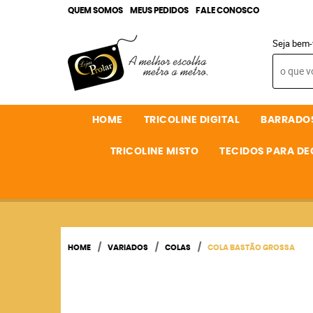
QUEM SOMOS
MEUS PEDIDOS
FALE CONOSCO
Seja bem-
HOME
TRICOLINE DIGITAL
BARRADO
TRICOLINE MISTO
TECIDOS PARA D
HOME
VARIADOS
COLAS
COLA BASTÃO GROSSA