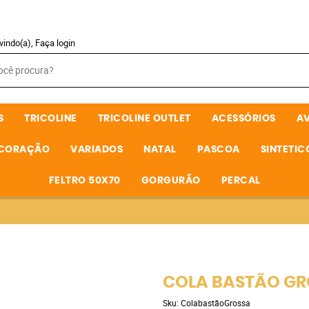
vindo(a),
Faça login
S
TRICOLINE
TRICOLINE OUTLET
ACESSÓRIOS
A
ECORAÇÃO
VARIADOS
NATAL
PASCOA
SINTETIC
FELTRO 50X70
GORGURÃO
PERCAL
COLA BASTÃO GR
Sku:
ColabastãoGrossa