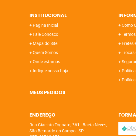
INSTITUCIONAL
INFOR
Página Inicial
Como C
Fale Conosco
Termos
Mapa do Site
Fretes 
Quem Somos
Trocas 
Onde estamos
Segura
Indique nossa Loja
Politica
Polític
MEUS PEDIDOS
ENDEREÇO
FORMA
Rua Giacinto Tognato, 361
-
Baeta Neves,
São Bernardo do Campo
-
SP