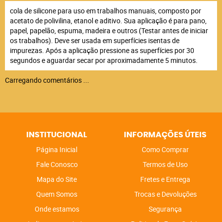
cola de silicone para uso em trabalhos manuais, composto por
acetato de polivilina, etanol e aditivo. Sua aplicação é para pano,
papel, papelão, espuma, madeira e outros (Testar antes de iniciar
os trabalhos). Deve ser usada em superfícies isentas de
impurezas. Após a aplicação pressione as superfícies por 30
segundos e aguardar secar por aproximadamente 5 minutos.
Carregando comentários ...
INSTITUCIONAL
INFORMAÇÕES ÚTEIS
Página Inicial
Como Comprar
Fale Conosco
Termos de Uso
Mapa do Site
Fretes e Entrega
Quem Somos
Trocas e Devoluções
Onde estamos
Segurança