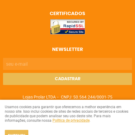
CERTIFICADOS
NEWSLETTER
CADASTRAR
Lojas Prolar LTDA
CNPJ: 50.564.244/0001-75
Usamos cookies para garantir que oferecemos a melhor experiência em
nosso site. Isso inclui cookies de sites de redes sociais de terceiros e cookies
de publicidade que podem analisar seu uso deste site. Para mais
LOJA VIRTUAL CRIADA POR
informações, consulte nossa
Política de privacidade
.