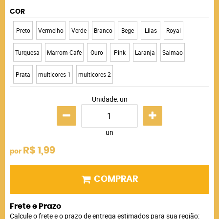
COR
Preto
Vermelho
Verde
Branco
Bege
Lilas
Royal
Turquesa
Marrom-Cafe
Ouro
Pink
Laranja
Salmao
Prata
multicores 1
multicores 2
Unidade: un
un
R$ 1,99
por
COMPRAR
Frete e Prazo
Calcule o frete e o prazo de entrega estimados para sua região: