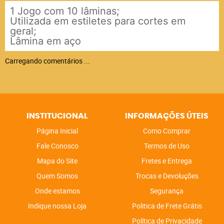
1 Jogo com 10 lâminas;
Utilizada em estiletes para cortes em
geral;
Lâmina em aço
Carregando comentários ...
INSTITUCIONAL
INFORMAÇÕES ÚTEIS
Página Inicial
Como Comprar
Fale Conosco
Termos de Uso
Mapa do Site
Fretes e Entrega
Quem Somos
Trocas e Devoluções
Onde estamos
Segurança
Indique nossa Loja
Politica de Frete Grátis
Política de Privacidade