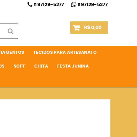
97129-5277
97129-5277
11
11
R$ 0,00
VIAMENTOS
TECIDOS PARA ARTESANATO
OS
SOFT
CHITA
FESTA JUNINA