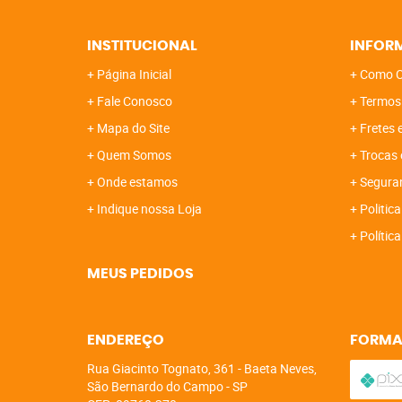
INSTITUCIONAL
INFOR
Página Inicial
Como C
Fale Conosco
Termos
Mapa do Site
Fretes 
Quem Somos
Trocas 
Onde estamos
Segura
Indique nossa Loja
Politica
Polític
MEUS PEDIDOS
ENDEREÇO
FORMA
Rua Giacinto Tognato, 361
-
Baeta Neves,
São Bernardo do Campo
-
SP