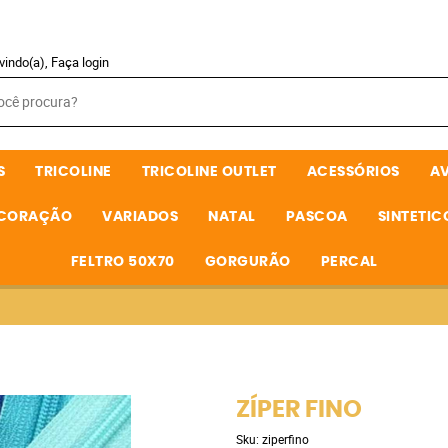
vindo(a),
Faça login
S
TRICOLINE
TRICOLINE OUTLET
ACESSÓRIOS
A
ECORAÇÃO
VARIADOS
NATAL
PASCOA
SINTETIC
FELTRO 50X70
GORGURÃO
PERCAL
ZÍPER FINO
Sku:
ziperfino