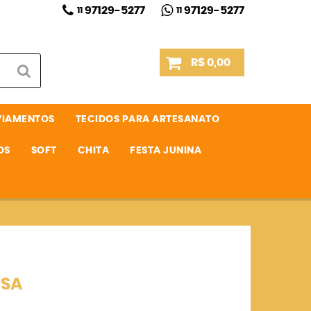
97129-5277
97129-5277
11
11
R$ 0,00
VIAMENTOS
TECIDOS PARA ARTESANATO
OS
SOFT
CHITA
FESTA JUNINA
OSA