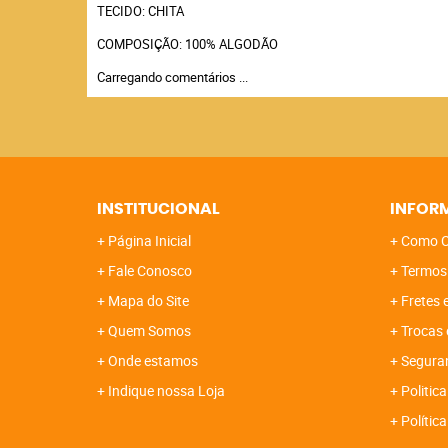
TECIDO: CHITA
COMPOSIÇÃO: 100% ALGODÃO
Carregando comentários ...
INSTITUCIONAL
INFOR
Página Inicial
Como C
Fale Conosco
Termos
Mapa do Site
Fretes 
Quem Somos
Trocas 
Onde estamos
Segura
Indique nossa Loja
Politica
Polític