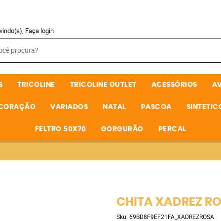
vindo(a),
Faça login
S
TRICOLINE
TRICOLINE OUTLET
ACESSÓRIOS
A
ECORAÇÃO
VARIADOS
NATAL
PASCOA
SINTETIC
FELTRO 50X70
GORGURÃO
PERCAL
CHITA XADREZ R
Sku:
69BD8F9EF21FA_XADREZROSA