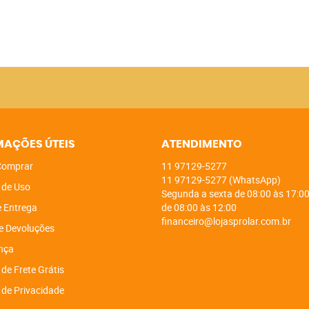
MAÇÕES ÚTEIS
ATENDIMENTO
omprar
11
97129-5277
11
97129-5277
(WhatsApp)
 de Uso
Segunda a sexta de 08:00 às 17:00
e Entrega
de 08:00 às 12:00
financeiro@lojasprolar.com.br
e Devoluções
nça
 de Frete Grátis
a de Privacidade