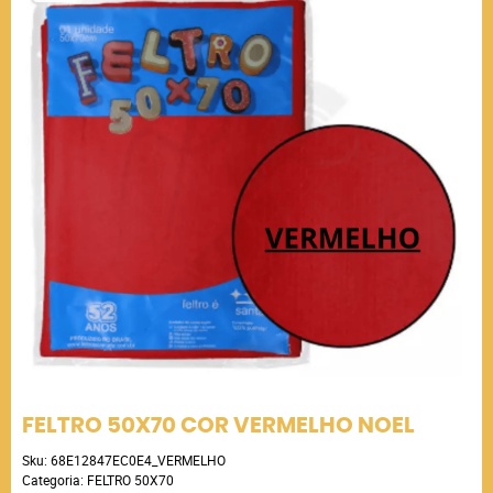
FELTRO 50X70 COR VERMELHO NOEL
Sku:
68E12847EC0E4_VERMELHO
Categoria:
FELTRO 50X70