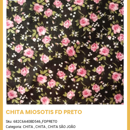
CHITA MIOSOTIS FD PRETO
Sku:
682C6A40BD546_FDPRETO
Categoria:
CHITA
,
CHITA
,
CHITA SÃO JOÃO