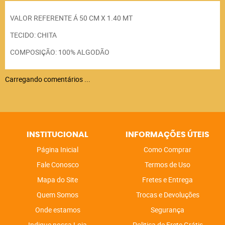
VALOR REFERENTE Á 50 CM X 1.40 MT
TECIDO: CHITA
COMPOSIÇÃO: 100% ALGODÃO
Carregando comentários ...
INSTITUCIONAL
INFORMAÇÕES ÚTEIS
Página Inicial
Como Comprar
Fale Conosco
Termos de Uso
Mapa do Site
Fretes e Entrega
Quem Somos
Trocas e Devoluções
Onde estamos
Segurança
Indique nossa Loja
Politica de Frete Grátis