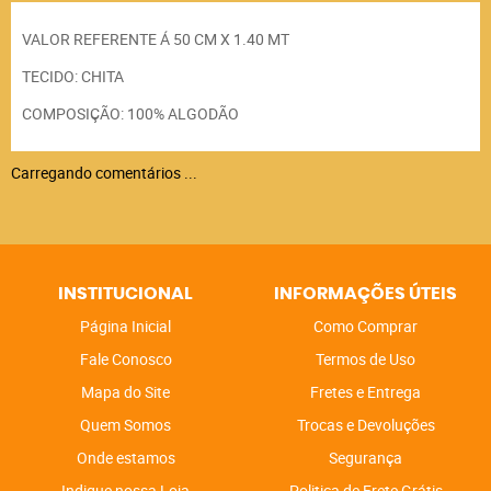
VALOR REFERENTE Á 50 CM X 1.40 MT
TECIDO: CHITA
COMPOSIÇÃO: 100% ALGODÃO
Carregando comentários ...
INSTITUCIONAL
INFORMAÇÕES ÚTEIS
Página Inicial
Como Comprar
Fale Conosco
Termos de Uso
Mapa do Site
Fretes e Entrega
Quem Somos
Trocas e Devoluções
Onde estamos
Segurança
Indique nossa Loja
Politica de Frete Grátis