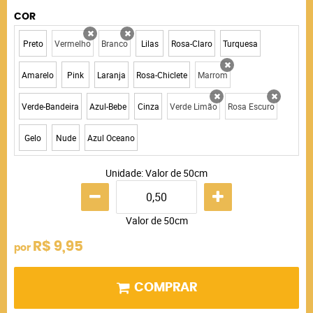
COR
Preto
Vermelho
Branco
Lilas
Rosa-Claro
Turquesa
x
x
Amarelo
Pink
Laranja
Rosa-Chiclete
Marrom
x
Verde-Bandeira
Azul-Bebe
Cinza
Verde Limão
Rosa Escuro
x
x
Gelo
Nude
Azul Oceano
Unidade: Valor de 50cm
Valor de 50cm
R$ 9,95
por
COMPRAR