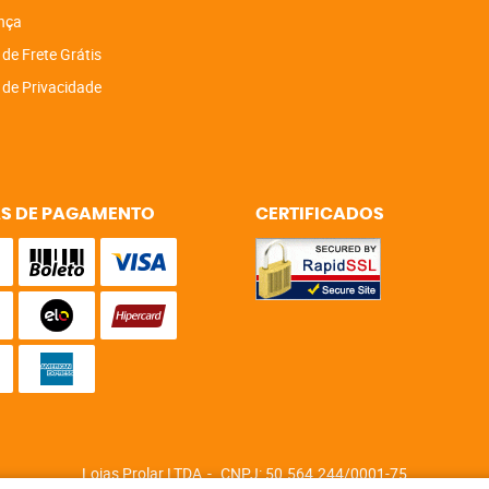
nça
 de Frete Grátis
a de Privacidade
S DE PAGAMENTO
CERTIFICADOS
Lojas Prolar LTDA
CNPJ: 50.564.244/0001-75