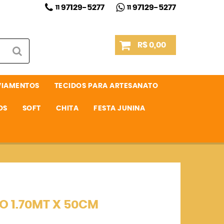
97129-5277
97129-5277
11
11
R$ 0,00
VIAMENTOS
TECIDOS PARA ARTESANATO
OS
SOFT
CHITA
FESTA JUNINA
O 1.70MT X 50CM