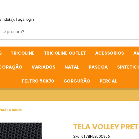
vindo(a),
Faça login
S
TRICOLINE
TRICOLINE OUTLET
ACESSÓRIOS
A
ECORAÇÃO
VARIADOS
NATAL
PASCOA
SINTETIC
FELTRO 50X70
GORGURÃO
PERCAL
.70MT X 50CM
TELA VOLLEY PRET
Sku:
617BF5B00C906