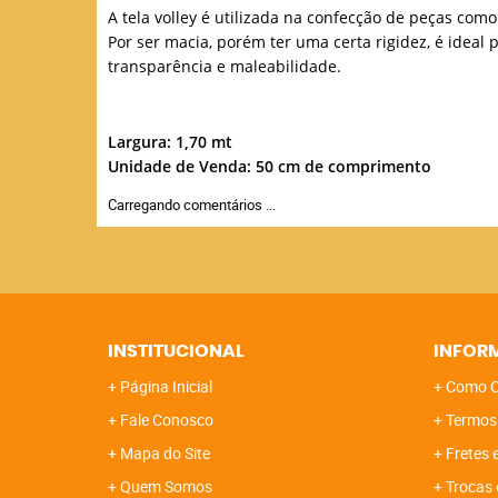
A tela volley é utilizada na confecção de peças como 
Por ser macia, porém ter uma cer
ta rigidez, é idea
transparência e maleabilidade.
Largura: 1,7
0 mt
Unidade de Venda: 50 cm de comprimento
Carregando comentários ...
INSTITUCIONAL
INFOR
Página Inicial
Como C
Fale Conosco
Termos
Mapa do Site
Fretes 
Quem Somos
Trocas 