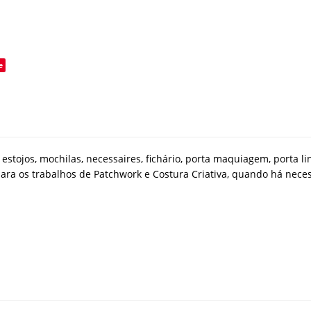
o
e
estojos, mochilas, necessaires, fichário, porta maquiagem, porta li
l para os trabalhos de Patchwork e Costura Criativa, quando há ne