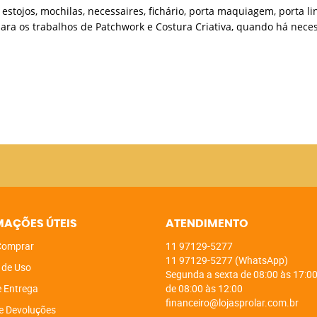
estojos, mochilas, necessaires, fichário, porta maquiagem, porta li
l para os trabalhos de Patchwork e Costura Criativa, quando há ne
MAÇÕES ÚTEIS
ATENDIMENTO
omprar
11
97129-5277
11
97129-5277
(WhatsApp)
 de Uso
Segunda a sexta de 08:00 às 17:00
e Entrega
de 08:00 às 12:00
financeiro@lojasprolar.com.br
e Devoluções