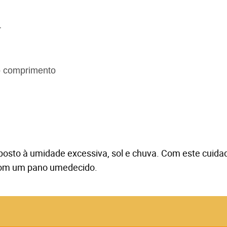
r
 o comprimento
osto à umidade excessiva, sol e chuva. Com este cuidado
 com um pano umedecido.