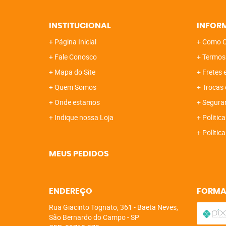
INSTITUCIONAL
INFOR
Página Inicial
Como C
Fale Conosco
Termos
Mapa do Site
Fretes 
Quem Somos
Trocas 
Onde estamos
Segura
Indique nossa Loja
Politica
Polític
MEUS PEDIDOS
ENDEREÇO
FORMA
Rua Giacinto Tognato, 361
-
Baeta Neves,
São Bernardo do Campo
-
SP