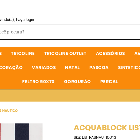
vindo(a),
Faça login
S
TRICOLINE
TRICOLINE OUTLET
ACESSÓRIOS
A
ECORAÇÃO
VARIADOS
NATAL
PASCOA
SINTETIC
FELTRO 50X70
GORGURÃO
PERCAL
S NAUTICO
ACQUABLOCK LIS
Sku:
LISTRASNAUTICO13