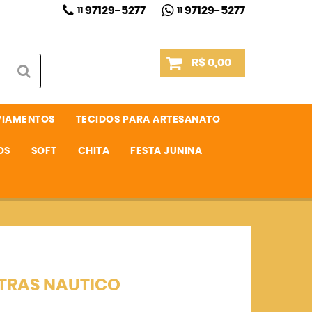
97129-5277
97129-5277
11
11
R$ 0,00
VIAMENTOS
TECIDOS PARA ARTESANATO
OS
SOFT
CHITA
FESTA JUNINA
TRAS NAUTICO