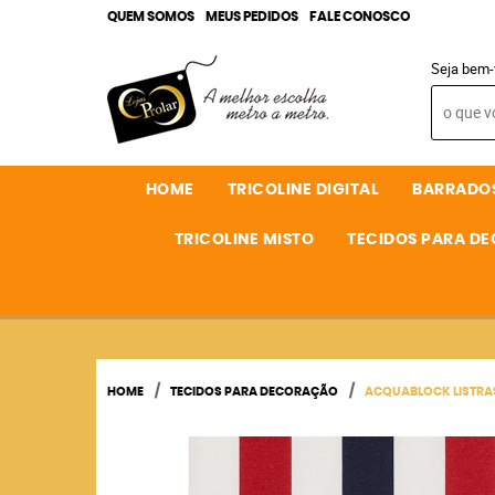
QUEM SOMOS
MEUS PEDIDOS
FALE CONOSCO
Seja bem-
HOME
TRICOLINE DIGITAL
BARRADO
TRICOLINE MISTO
TECIDOS PARA D
HOME
TECIDOS PARA DECORAÇÃO
ACQUABLOCK LISTRA