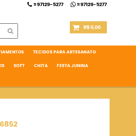
97129-5277
97129-5277
11
11
R$ 0,00
VIAMENTOS
TECIDOS PARA ARTESANATO
OS
SOFT
CHITA
FESTA JUNINA
 6852