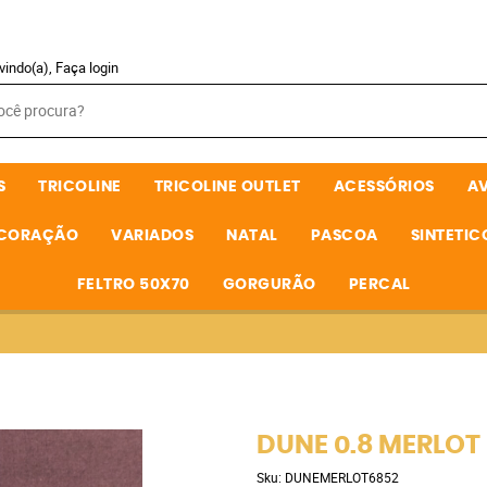
vindo(a),
Faça login
S
TRICOLINE
TRICOLINE OUTLET
ACESSÓRIOS
A
ECORAÇÃO
VARIADOS
NATAL
PASCOA
SINTETIC
FELTRO 50X70
GORGURÃO
PERCAL
DUNE 0.8 MERLOT
Sku:
DUNEMERLOT6852