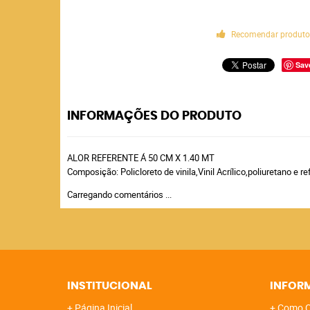
Recomendar produt
Sav
INFORMAÇÕES DO PRODUTO
ALOR REFERENTE Á 50 CM X 1.40 MT
Composição: Policloreto de vinila,Vinil Acrílico,poliuretano e r
Carregando comentários ...
INSTITUCIONAL
INFOR
Página Inicial
Como C