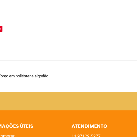
o
e
eforço em poliéster e algodão
MAÇÕES ÚTEIS
ATENDIMENTO
omprar
11
97129-5277