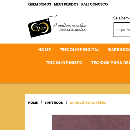
QUEM SOMOS
MEUS PEDIDOS
FALE CONOSCO
Seja bem-
HOME
TRICOLINE DIGITAL
BARRADO
TRICOLINE MISTO
TECIDOS PARA D
HOME
SINTETICOS
DUNE 0.8 MERLOT 6852