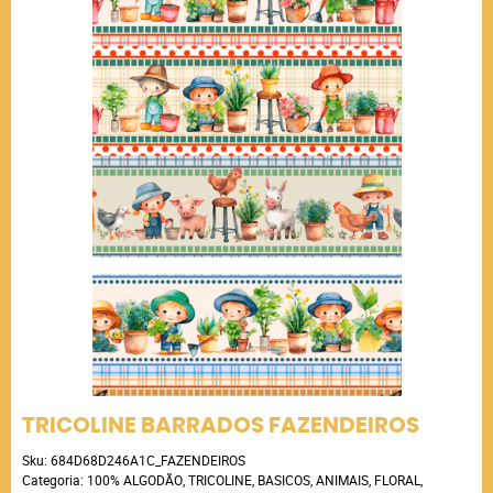
TRICOLINE BARRADOS FAZENDEIROS
Sku:
684D68D246A1C_FAZENDEIROS
Categoria:
100% ALGODÃO
,
TRICOLINE
,
BASICOS
,
ANIMAIS
,
FLORAL
,