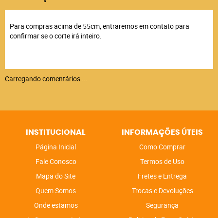
Para compras acima de 55cm, entraremos em contato para
confirmar se o corte irá inteiro.
Carregando comentários ...
INSTITUCIONAL
INFORMAÇÕES ÚTEIS
Página Inicial
Como Comprar
Fale Conosco
Termos de Uso
Mapa do Site
Fretes e Entrega
Quem Somos
Trocas e Devoluções
Onde estamos
Segurança