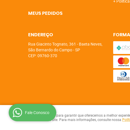
Polític
MEUS PEDIDOS
ENDEREÇO
FORMA
Rua Giacinto Tognato, 361
-
Baeta Neves,
São Bernardo do Campo
-
SP
CEP: 09760-370
Fale Conosco
Usamos cookies para garantir que oferecemos a melhor experiênci
seu uso deste site. Para mais informações, consulte nossa
Polít