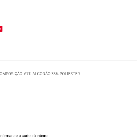
o
e
 COMPOSIÇÃO: 67% ALGODÃO 33% POLIESTER
rmar se o corte irá inteiro.