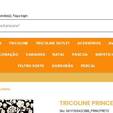
vindo(a),
Faça login
S
TRICOLINE
TRICOLINE OUTLET
ACESSÓRIOS
A
ECORAÇÃO
VARIADOS
NATAL
PASCOA
SINTETIC
FELTRO 50X70
GORGURÃO
PERCAL
A PRETO
TRICOLINE PRINC
Sku:
681F5D042CBBE_PRINCPRETO