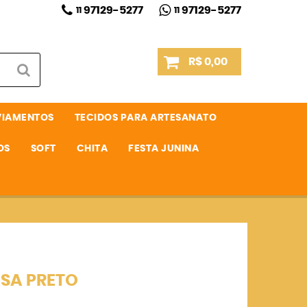
97129-5277
97129-5277
11
11
R$ 0,00
VIAMENTOS
TECIDOS PARA ARTESANATO
OS
SOFT
CHITA
FESTA JUNINA
ESA PRETO