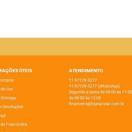
MAÇÕES ÚTEIS
ATENDIMENTO
omprar
11
97129-5277
11
97129-5277
(WhatsApp)
 de Uso
Segunda a sexta de 08:00 às 17:00
e Entrega
de 08:00 às 12:00
financeiro@lojasprolar.com.br
e Devoluções
nça
 de Frete Grátis