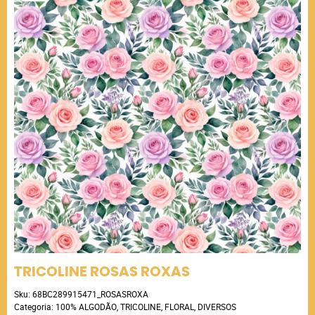
TRICOLINE ROSAS ROXAS
Sku:
68BC289915471_ROSASROXA
Categoria:
100% ALGODÃO
,
TRICOLINE
,
FLORAL
,
DIVERSOS