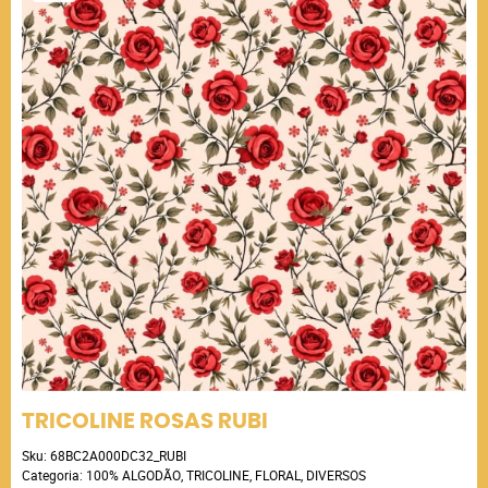
TRICOLINE ROSAS RUBI
Sku:
68BC2A000DC32_RUBI
Categoria:
100% ALGODÃO
,
TRICOLINE
,
FLORAL
,
DIVERSOS