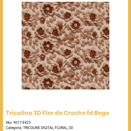
Tricoline 3D Flor de Croche fd Bege
Sku:
9017-E423
Categoria:
TRICOLINE DIGITAL
,
FLORAL
,
3D