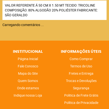
VALOR REFERENTE Á 50 CM X 1.50 MT TECIDO: TRICOLINE
COMPOSIÇÃO: 80% ALGODÃO 20% POLIÉSTER FABRICANTE:
SÃO GERALDO
Carregando comentários ...
INSTITUCIONAL
INFORMAÇÕES ÚTEIS
Página Inicial
Como Comprar
Fale Conosco
Termos de Uso
Mapa do Site
Fretes e Entrega
Quem Somos
Trocas e Devoluções
Onde estamos
Segurança
Indique nossa Loja
Politica de Frete Grátis
Política de Privacidade