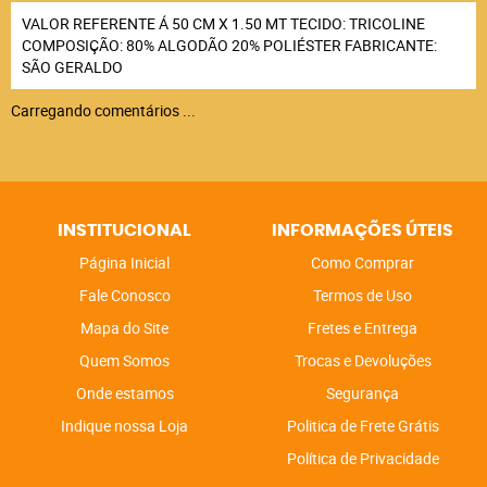
VALOR REFERENTE Á 50 CM X 1.50 MT TECIDO: TRICOLINE
COMPOSIÇÃO: 80% ALGODÃO 20% POLIÉSTER FABRICANTE:
SÃO GERALDO
Carregando comentários ...
INSTITUCIONAL
INFORMAÇÕES ÚTEIS
Página Inicial
Como Comprar
Fale Conosco
Termos de Uso
Mapa do Site
Fretes e Entrega
Quem Somos
Trocas e Devoluções
Onde estamos
Segurança
Indique nossa Loja
Politica de Frete Grátis
Política de Privacidade