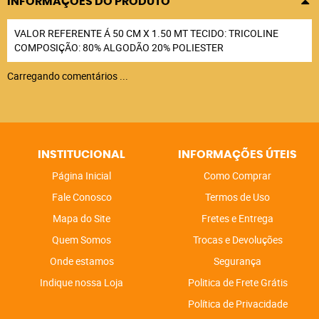
INFORMAÇÕES DO PRODUTO
VALOR REFERENTE Á 50 CM X 1.50 MT TECIDO: TRICOLINE
COMPOSIÇÃO: 80% ALGODÃO 20% POLIESTER
Carregando comentários ...
INSTITUCIONAL
INFORMAÇÕES ÚTEIS
Página Inicial
Como Comprar
Fale Conosco
Termos de Uso
Mapa do Site
Fretes e Entrega
Quem Somos
Trocas e Devoluções
Onde estamos
Segurança
Indique nossa Loja
Politica de Frete Grátis
Política de Privacidade